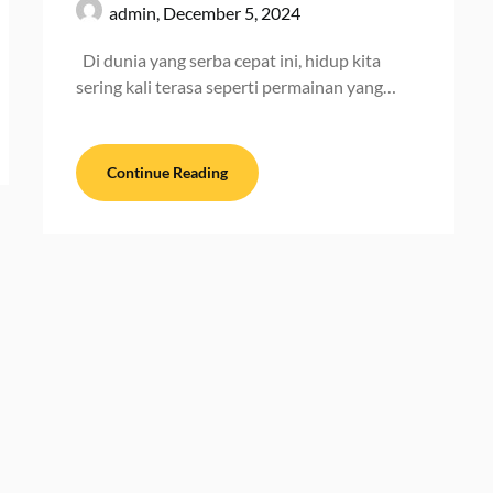
admin,
December 5, 2024
Di dunia yang serba cepat ini, hidup kita
sering kali terasa seperti permainan yang…
Continue Reading