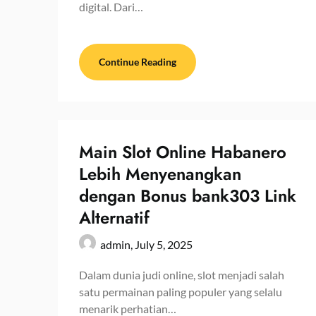
digital. Dari…
Continue Reading
Main Slot Online Habanero
Lebih Menyenangkan
dengan Bonus bank303 Link
Alternatif
admin,
July 5, 2025
Dalam dunia judi online, slot menjadi salah
satu permainan paling populer yang selalu
menarik perhatian…