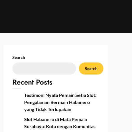
Search
Search
Recent Posts
Testimoni Nyata Pemain Setia Slot:
Pengalaman Bermain Habanero
yang Tidak Terlupakan
Slot Habanero di Mata Pemain
Surabaya: Kota dengan Komunitas