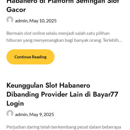
Habanero di Platform Settingan Slot
Gacor
admin,
May 10, 2025
Bermain slot online selalu menjadi salah satu pilihan
hiburan yang menyenangkan bagi banyak orang. Terlebih…
Continue Reading
Keunggulan Slot Habanero
Dibanding Provider Lain di Bayar77
Login
admin,
May 9, 2025
Perjudian daring telah berkembang pesat dalam beberapa