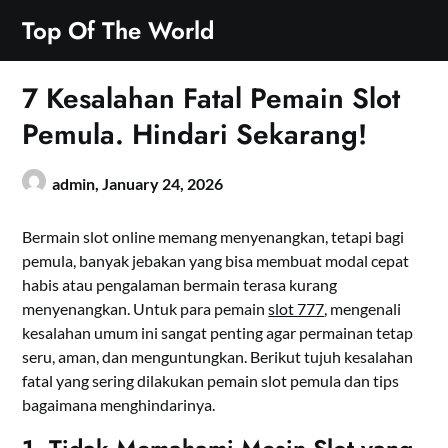
Skip
Top Of The World
to
content
7 Kesalahan Fatal Pemain Slot
Pemula. Hindari Sekarang!
admin,
January 24, 2026
Bermain slot online memang menyenangkan, tetapi bagi
pemula, banyak jebakan yang bisa membuat modal cepat
habis atau pengalaman bermain terasa kurang
menyenangkan. Untuk para pemain
slot 777
, mengenali
kesalahan umum ini sangat penting agar permainan tetap
seru, aman, dan menguntungkan. Berikut tujuh kesalahan
fatal yang sering dilakukan pemain slot pemula dan tips
bagaimana menghindarinya.