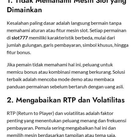
1. Tidak Memahami Mesin Slot yang
Dimainkan
Kesalahan paling dasar adalah langsung bermain tanpa
memahami aturan atau fitur mesin slot. Setiap permainan
di
slot777
memiliki karakteristik berbeda, mulai dari
jumlah gulungan, garis pembayaran, simbol khusus, hingga
fitur bonus.
Jika pemain tidak memahami hal ini, peluang untuk
memicu bonus atau kombinasi menang berkurang. Solusi
terbaik adalah mencoba mode demo atau membaca
panduan permainan sebelum bertaruh dengan uang asli.
2. Mengabaikan RTP dan Volatilitas
RTP (Return to Player) dan volatilitas adalah faktor
penting yang menentukan peluang menang dan frekuensi
pembayaran. Pemula sering mengabaikan hal ini dan
memilih mesin berdasarkan tampilan atau tema saja.