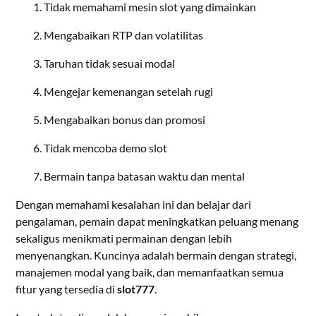
Tidak memahami mesin slot yang dimainkan
Mengabaikan RTP dan volatilitas
Taruhan tidak sesuai modal
Mengejar kemenangan setelah rugi
Mengabaikan bonus dan promosi
Tidak mencoba demo slot
Bermain tanpa batasan waktu dan mental
Dengan memahami kesalahan ini dan belajar dari
pengalaman, pemain dapat meningkatkan peluang menang
sekaligus menikmati permainan dengan lebih
menyenangkan. Kuncinya adalah bermain dengan strategi,
manajemen modal yang baik, dan memanfaatkan semua
fitur yang tersedia di
slot777
.