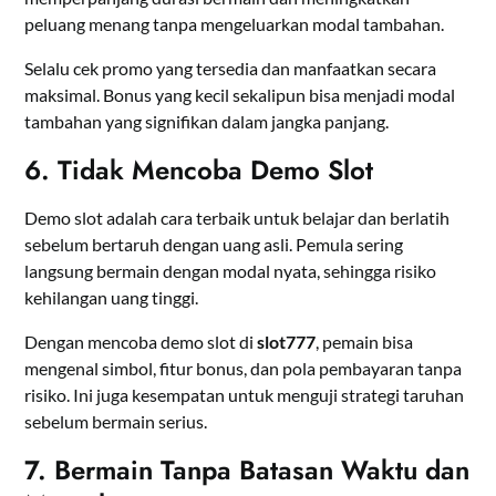
peluang menang tanpa mengeluarkan modal tambahan.
Selalu cek promo yang tersedia dan manfaatkan secara
maksimal. Bonus yang kecil sekalipun bisa menjadi modal
tambahan yang signifikan dalam jangka panjang.
6. Tidak Mencoba Demo Slot
Demo slot adalah cara terbaik untuk belajar dan berlatih
sebelum bertaruh dengan uang asli. Pemula sering
langsung bermain dengan modal nyata, sehingga risiko
kehilangan uang tinggi.
Dengan mencoba demo slot di
slot777
, pemain bisa
mengenal simbol, fitur bonus, dan pola pembayaran tanpa
risiko. Ini juga kesempatan untuk menguji strategi taruhan
sebelum bermain serius.
7. Bermain Tanpa Batasan Waktu dan