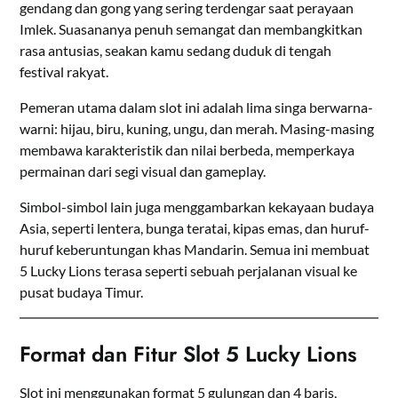
gendang dan gong yang sering terdengar saat perayaan
Imlek. Suasananya penuh semangat dan membangkitkan
rasa antusias, seakan kamu sedang duduk di tengah
festival rakyat.
Pemeran utama dalam slot ini adalah lima singa berwarna-
warni: hijau, biru, kuning, ungu, dan merah. Masing-masing
membawa karakteristik dan nilai berbeda, memperkaya
permainan dari segi visual dan gameplay.
Simbol-simbol lain juga menggambarkan kekayaan budaya
Asia, seperti lentera, bunga teratai, kipas emas, dan huruf-
huruf keberuntungan khas Mandarin. Semua ini membuat
5 Lucky Lions terasa seperti sebuah perjalanan visual ke
pusat budaya Timur.
Format dan Fitur Slot 5 Lucky Lions
Slot ini menggunakan format 5 gulungan dan 4 baris,