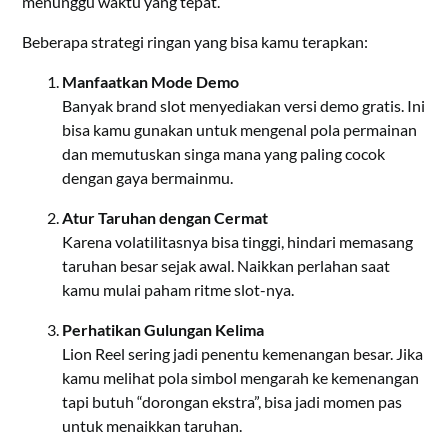
menunggu waktu yang tepat.
Beberapa strategi ringan yang bisa kamu terapkan:
Manfaatkan Mode Demo
Banyak brand slot menyediakan versi demo gratis. Ini
bisa kamu gunakan untuk mengenal pola permainan
dan memutuskan singa mana yang paling cocok
dengan gaya bermainmu.
Atur Taruhan dengan Cermat
Karena volatilitasnya bisa tinggi, hindari memasang
taruhan besar sejak awal. Naikkan perlahan saat
kamu mulai paham ritme slot-nya.
Perhatikan Gulungan Kelima
Lion Reel sering jadi penentu kemenangan besar. Jika
kamu melihat pola simbol mengarah ke kemenangan
tapi butuh “dorongan ekstra”, bisa jadi momen pas
untuk menaikkan taruhan.