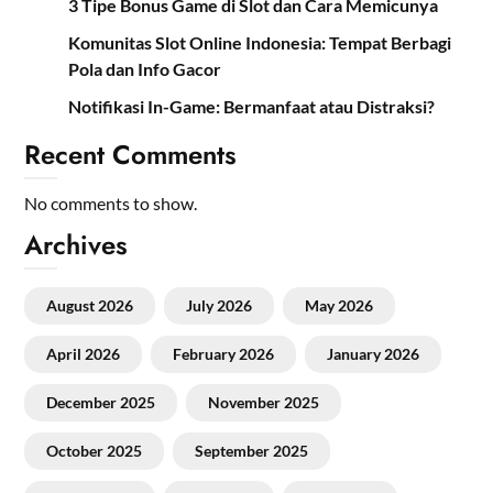
3 Tipe Bonus Game di Slot dan Cara Memicunya
Komunitas Slot Online Indonesia: Tempat Berbagi
Pola dan Info Gacor
Notifikasi In-Game: Bermanfaat atau Distraksi?
Recent Comments
No comments to show.
Archives
August 2026
July 2026
May 2026
April 2026
February 2026
January 2026
December 2025
November 2025
October 2025
September 2025