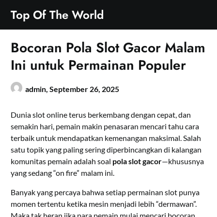
Skip
Top Of The World
to
content
Bocoran Pola Slot Gacor Malam
Ini untuk Permainan Populer
admin,
September 26, 2025
Dunia slot online terus berkembang dengan cepat, dan
semakin hari, pemain makin penasaran mencari tahu cara
terbaik untuk mendapatkan kemenangan maksimal. Salah
satu topik yang paling sering diperbincangkan di kalangan
komunitas pemain adalah soal
pola slot gacor
—khususnya
yang sedang “on fire” malam ini.
Banyak yang percaya bahwa setiap permainan slot punya
momen tertentu ketika mesin menjadi lebih “dermawan”.
Maka tak heran jika para pemain mulai mencari bocoran