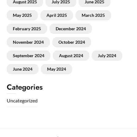
August 2025
July 2025
June 2025
May 2025
April 2025
March 2025
February 2025
December 2024
November 2024
October 2024
September 2024
August 2024
July 2024
June 2024
May 2024
Categories
Uncategorized