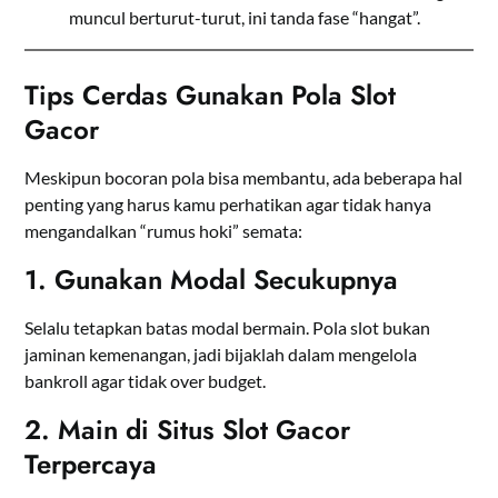
muncul berturut-turut, ini tanda fase “hangat”.
Tips Cerdas Gunakan Pola Slot
Gacor
Meskipun bocoran pola bisa membantu, ada beberapa hal
penting yang harus kamu perhatikan agar tidak hanya
mengandalkan “rumus hoki” semata:
1.
Gunakan Modal Secukupnya
Selalu tetapkan batas modal bermain. Pola slot bukan
jaminan kemenangan, jadi bijaklah dalam mengelola
bankroll agar tidak over budget.
2.
Main di Situs Slot Gacor
Terpercaya