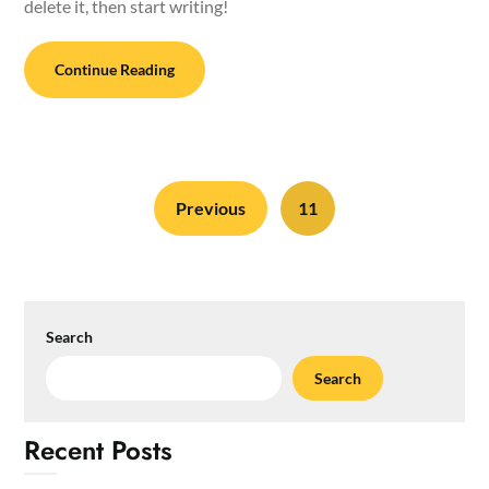
delete it, then start writing!
Continue Reading
Previous
11
Search
Search
Recent Posts