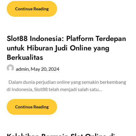
Continue Reading
Slot88 Indonesia: Platform Terdepan
untuk Hiburan Judi Online yang
Berkualitas
admin,
May 20, 2024
Dalam dunia perjudian online yang semakin berkembang
di Indonesia, Slot88 telah menjadi salah satu…
Continue Reading