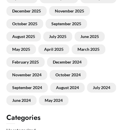
December 2025
November 2025
October 2025
September 2025
August 2025
July 2025
June 2025
May 2025
April 2025
March 2025
February 2025
December 2024
November 2024
October 2024
September 2024
August 2024
July 2024
June 2024
May 2024
Categories