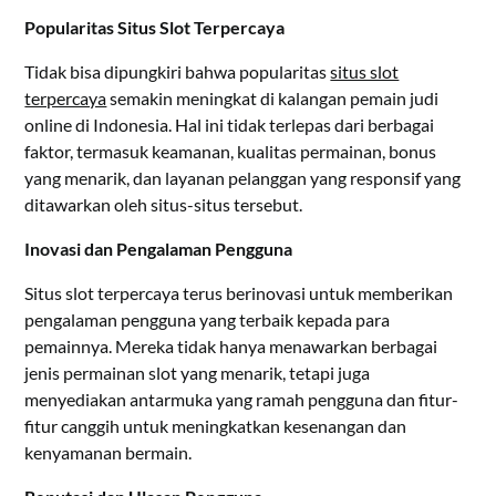
Popularitas Situs Slot Terpercaya
Tidak bisa dipungkiri bahwa popularitas
situs slot
terpercaya
semakin meningkat di kalangan pemain judi
online di Indonesia. Hal ini tidak terlepas dari berbagai
faktor, termasuk keamanan, kualitas permainan, bonus
yang menarik, dan layanan pelanggan yang responsif yang
ditawarkan oleh situs-situs tersebut.
Inovasi dan Pengalaman Pengguna
Situs slot terpercaya terus berinovasi untuk memberikan
pengalaman pengguna yang terbaik kepada para
pemainnya. Mereka tidak hanya menawarkan berbagai
jenis permainan slot yang menarik, tetapi juga
menyediakan antarmuka yang ramah pengguna dan fitur-
fitur canggih untuk meningkatkan kesenangan dan
kenyamanan bermain.