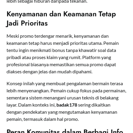
lebih sebagai hiburan daripada tekanan.
Kenyamanan dan Keamanan Tetap
Jadi Prioritas
Meski promo terdengar menarik, kenyamanan dan
keamanan tetap harus menjadi prioritas utama. Pemain
tentu ingin menikmati bonus tanpa khawatir soal data
pribadi atau proses klaim yang rumit. Platform yang
profesional biasanya memastikan semua promo dapat
diakses dengan jelas dan mudah dipahami.
Konsep inilah yang membuat pengalaman bermain terasa
lebih menyenangkan. Pemain cukup fokus pada permainan,
sementara sistem menangani urusan teknis di belakang
layar. Dalam konteks ini,
badak178
sering dikaitkan
dengan pendekatan yang mengutamakan kenyamanan
pemain, termasuk dalam hal promo.
Peran Komunitas dalam Berbagi Info