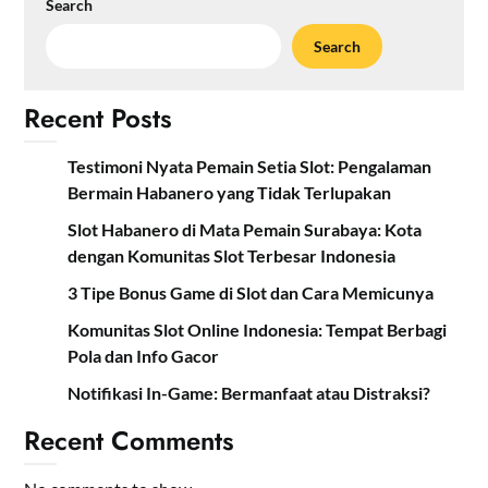
Search
Search
Recent Posts
Testimoni Nyata Pemain Setia Slot: Pengalaman
Bermain Habanero yang Tidak Terlupakan
Slot Habanero di Mata Pemain Surabaya: Kota
dengan Komunitas Slot Terbesar Indonesia
3 Tipe Bonus Game di Slot dan Cara Memicunya
Komunitas Slot Online Indonesia: Tempat Berbagi
Pola dan Info Gacor
Notifikasi In-Game: Bermanfaat atau Distraksi?
Recent Comments