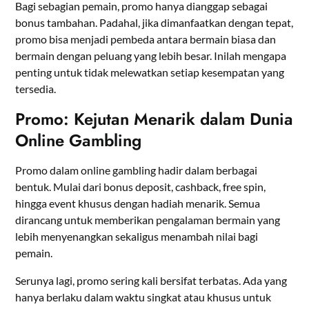
Bagi sebagian pemain, promo hanya dianggap sebagai
bonus tambahan. Padahal, jika dimanfaatkan dengan tepat,
promo bisa menjadi pembeda antara bermain biasa dan
bermain dengan peluang yang lebih besar. Inilah mengapa
penting untuk tidak melewatkan setiap kesempatan yang
tersedia.
Promo: Kejutan Menarik dalam Dunia
Online Gambling
Promo dalam online gambling hadir dalam berbagai
bentuk. Mulai dari bonus deposit, cashback, free spin,
hingga event khusus dengan hadiah menarik. Semua
dirancang untuk memberikan pengalaman bermain yang
lebih menyenangkan sekaligus menambah nilai bagi
pemain.
Serunya lagi, promo sering kali bersifat terbatas. Ada yang
hanya berlaku dalam waktu singkat atau khusus untuk