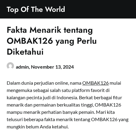
Skip
Top Of The World
to
content
Fakta Menarik tentang
OMBAK126 yang Perlu
Diketahui
admin,
November 13, 2024
Dalam dunia perjudian online, nama
OMBAK126
mulai
mengemuka sebagai salah satu platform favorit di
kalangan pecinta judi di Indonesia. Berkat berbagai fitur
menarik dan permainan berkualitas tinggi, OMBAK126
mampu menarik perhatian banyak pemain. Mari kita
telusuri beberapa fakta menarik tentang OMBAK126 yang
mungkin belum Anda ketahui.