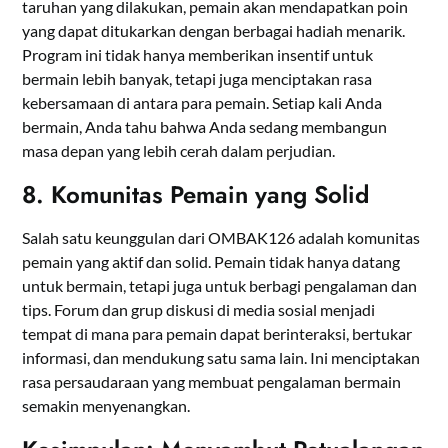
taruhan yang dilakukan, pemain akan mendapatkan poin
yang dapat ditukarkan dengan berbagai hadiah menarik.
Program ini tidak hanya memberikan insentif untuk
bermain lebih banyak, tetapi juga menciptakan rasa
kebersamaan di antara para pemain. Setiap kali Anda
bermain, Anda tahu bahwa Anda sedang membangun
masa depan yang lebih cerah dalam perjudian.
8. Komunitas Pemain yang Solid
Salah satu keunggulan dari OMBAK126 adalah komunitas
pemain yang aktif dan solid. Pemain tidak hanya datang
untuk bermain, tetapi juga untuk berbagi pengalaman dan
tips. Forum dan grup diskusi di media sosial menjadi
tempat di mana para pemain dapat berinteraksi, bertukar
informasi, dan mendukung satu sama lain. Ini menciptakan
rasa persaudaraan yang membuat pengalaman bermain
semakin menyenangkan.