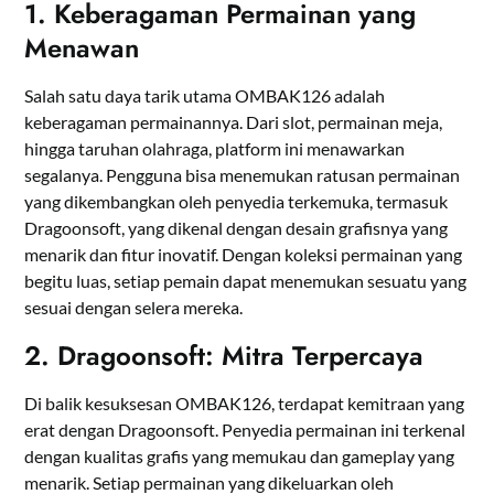
1. Keberagaman Permainan yang
Menawan
Salah satu daya tarik utama OMBAK126 adalah
keberagaman permainannya. Dari slot, permainan meja,
hingga taruhan olahraga, platform ini menawarkan
segalanya. Pengguna bisa menemukan ratusan permainan
yang dikembangkan oleh penyedia terkemuka, termasuk
Dragoonsoft, yang dikenal dengan desain grafisnya yang
menarik dan fitur inovatif. Dengan koleksi permainan yang
begitu luas, setiap pemain dapat menemukan sesuatu yang
sesuai dengan selera mereka.
2. Dragoonsoft: Mitra Terpercaya
Di balik kesuksesan OMBAK126, terdapat kemitraan yang
erat dengan Dragoonsoft. Penyedia permainan ini terkenal
dengan kualitas grafis yang memukau dan gameplay yang
menarik. Setiap permainan yang dikeluarkan oleh