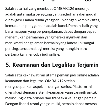
Salah satu hal yang membuat OMBAK126 menonjol
adalah antarmuka pengguna yang sederhana dan mudah
dinavigasi. Dalam dunia yang penuh dengan kompleksitas,
kemudahan penggunaan adalah kunci. Pemain, baik yang
baru maupun yang berpengalaman, dapat dengan cepat
menemukan permainan yang mereka inginkan dan
menikmati pengalaman bermain yang lancar. Ini sangat
penting, terutama bagi mereka yang mungkin baru
pertama kali mencoba judi online.
5. Keamanan dan Legalitas Terjamin
Salah satu kekhawatiran utama pemain judi online adalah
keamanan dan legalitas. OMBAK126 telah
mengedepankan aspek ini dengan serius. Platform ini
dilengkapi dengan sistem keamanan yang canggih untuk
melindungi data pribadi dan transaksi keuangan pemain.
Dengan lisensi resmi yang dimiliki, pemain dapat merasa