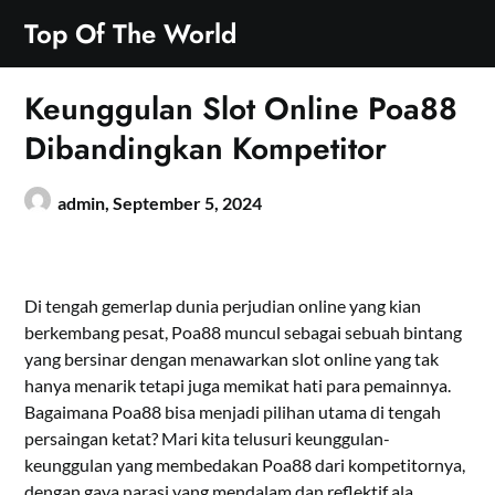
Skip
Top Of The World
to
content
Keunggulan Slot Online Poa88
Dibandingkan Kompetitor
admin,
September 5, 2024
Di tengah gemerlap dunia perjudian online yang kian
berkembang pesat, Poa88 muncul sebagai sebuah bintang
yang bersinar dengan menawarkan slot online yang tak
hanya menarik tetapi juga memikat hati para pemainnya.
Bagaimana Poa88 bisa menjadi pilihan utama di tengah
persaingan ketat? Mari kita telusuri keunggulan-
keunggulan yang membedakan Poa88 dari kompetitornya,
dengan gaya narasi yang mendalam dan reflektif ala