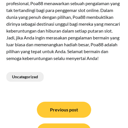
profesional, Poa88 menawarkan sebuah pengalaman yang
tak tertandingi bagi para penggemar slot online. Dalam
dunia yang penuh dengan pilihan, Poa88 membuktikan
dirinya sebagai destinasi unggul bagi mereka yang mencari
keberuntungan dan hiburan dalam setiap putaran slot.
Jadi, jika Anda ingin merasakan pengalaman bermain yang
luar biasa dan memenangkan hadiah besar, Poa88 adalah
pilihan yang tepat untuk Anda. Selamat bermain dan
semoga keberuntungan selalu menyertai Anda!
Uncategorized
Post
navigation
Previous post