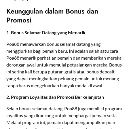
Keunggulan dalam Bonus dan
Promosi
1. Bonus Selamat Datang yang Menarik
Poa88 menawarkan bonus selamat datang yang
menggiurkan bagi pemain baru. Ini adalah salah satu cara
Poa88 menarik perhatian pemain dan memberikan mereka
dorongan awal untuk memulai petualangan mereka. Bonus
ini sering kali berupa putaran gratis atau bonus deposit
yang dapat meningkatkan peluang pemain untuk menang
tanpa harus mengeluarkan banyak modal di awal.
2. Program Loyalitas dan Promosi Berkelanjutan
Selain bonus selamat datang, Poa88 juga memiliki program
loyalitas yang dirancang untuk menghargai pemain setia.
Melalui program ini, pemain dapat mengumpulkan poin