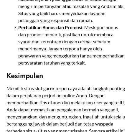
mengirim pertanyaan atau masalah yang Anda miliki.
Situs yang baik harus menyediakan layanan
pelanggan yang responsif dan ramah.
Perhatikan Bonus dan Promosi
: Meskipun bonus
dan promosi menarik, pastikan untuk membaca
syarat dan ketentuan dengan cermat sebelum
menerimanya. Jangan tergoda hanya oleh
penawaran yang menggiurkan tanpa memperhatikan
persyaratan taruhan yang terkait.
Kesimpulan
Memilih situs slot gacor terpercaya adalah langkah penting
dalam perjalanan perjudian online Anda. Dengan
memperhatikan tips di atas dan melakukan riset yang teliti,
Anda dapat memastikan pengalaman bermain yang adil,
menyenangkan, dan menguntungkan. Ingatlah untuk selalu
bertanggung jawab dalam berjudi dan tetap waspada
terhadap situs-situs yang mencurigakan. Semoga artikel ini