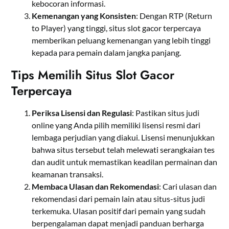
kebocoran informasi.
Kemenangan yang Konsisten
: Dengan RTP (Return
to Player) yang tinggi, situs slot gacor terpercaya
memberikan peluang kemenangan yang lebih tinggi
kepada para pemain dalam jangka panjang.
Tips Memilih Situs Slot Gacor
Terpercaya
Periksa Lisensi dan Regulasi
: Pastikan situs judi
online yang Anda pilih memiliki lisensi resmi dari
lembaga perjudian yang diakui. Lisensi menunjukkan
bahwa situs tersebut telah melewati serangkaian tes
dan audit untuk memastikan keadilan permainan dan
keamanan transaksi.
Membaca Ulasan dan Rekomendasi
: Cari ulasan dan
rekomendasi dari pemain lain atau situs-situs judi
terkemuka. Ulasan positif dari pemain yang sudah
berpengalaman dapat menjadi panduan berharga