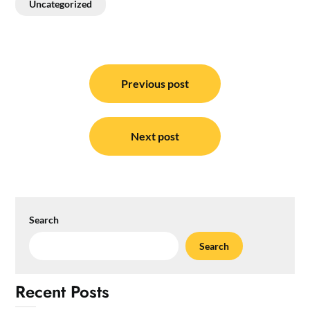
Uncategorized
Post
navigation
Previous post
Next post
Search
Search
Recent Posts