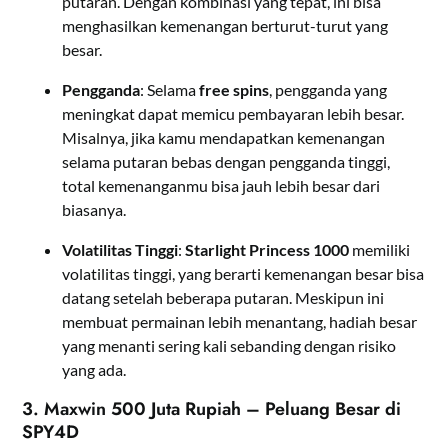
putaran. Dengan kombinasi yang tepat, ini bisa
menghasilkan kemenangan berturut-turut yang
besar.
Pengganda
: Selama
free spins
, pengganda yang
meningkat dapat memicu pembayaran lebih besar.
Misalnya, jika kamu mendapatkan kemenangan
selama putaran bebas dengan pengganda tinggi,
total kemenanganmu bisa jauh lebih besar dari
biasanya.
Volatilitas Tinggi
:
Starlight Princess 1000
memiliki
volatilitas tinggi, yang berarti kemenangan besar bisa
datang setelah beberapa putaran. Meskipun ini
membuat permainan lebih menantang, hadiah besar
yang menanti sering kali sebanding dengan risiko
yang ada.
3.
Maxwin 500 Juta Rupiah – Peluang Besar di
SPY4D