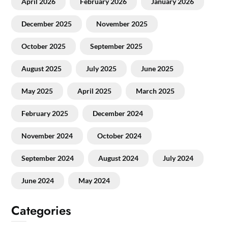
April 2026
February 2026
January 2026
December 2025
November 2025
October 2025
September 2025
August 2025
July 2025
June 2025
May 2025
April 2025
March 2025
February 2025
December 2024
November 2024
October 2024
September 2024
August 2024
July 2024
June 2024
May 2024
Categories