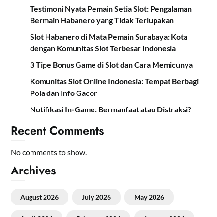
Testimoni Nyata Pemain Setia Slot: Pengalaman
Bermain Habanero yang Tidak Terlupakan
Slot Habanero di Mata Pemain Surabaya: Kota
dengan Komunitas Slot Terbesar Indonesia
3 Tipe Bonus Game di Slot dan Cara Memicunya
Komunitas Slot Online Indonesia: Tempat Berbagi
Pola dan Info Gacor
Notifikasi In-Game: Bermanfaat atau Distraksi?
Recent Comments
No comments to show.
Archives
August 2026
July 2026
May 2026