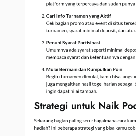
platform yang terpercaya dan sudah punya 
Cari Info Turnamen yang Aktif
Cek bagian promo atau event di situs ters
turnamen, syarat minimal deposit, dan atur
Penuhi Syarat Partisipasi
Umumnya ada syarat seperti minimal deposi
membaca syarat dan ketentuannya dengan te
Mulai Bermain dan Kumpulkan Poin
Begitu turnamen dimulai, kamu bisa langsu
juga mengaitkan hasil togel harian sebagai 
ingin dapat nilai tambah.
Strategi untuk Naik P
Sekarang bagian paling seru: bagaimana cara ka
hadiah? Ini beberapa strategi yang bisa kamu cob