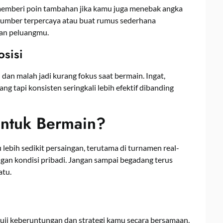
memberi poin tambahan jika kamu juga menebak angka
 sumber terpercaya atau buat rumus sederhana
an peluangmu.
osisi
 dan malah jadi kurang fokus saat bermain. Ingat,
g tapi konsisten seringkali lebih efektif dibanding
untuk Bermain?
 lebih sedikit persaingan, terutama di turnamen real-
an kondisi pribadi. Jangan sampai begadang terus
atu.
guji keberuntungan dan strategi kamu secara bersamaan.