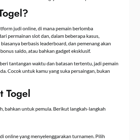
Togel?
atform judi online, di mana pemain berlomba
ri permainan slot dan, dalam beberapa kasus,
a biasanya berbasis leaderboard, dan pemenang akan
bonus saldo, atau bahkan gadget eksklusif.
beri tantangan waktu dan batasan tertentu, jadi pemain
da. Cocok untuk kamu yang suka persaingan, bukan
t Togel
h, bahkan untuk pemula. Berikut langkah-langkah
udi online yang menyelenggarakan turnamen. Pilih