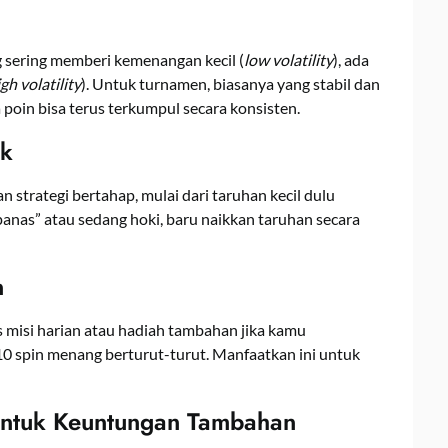
g sering memberi kemenangan kecil (
low volatility
), ada
gh volatility
). Untuk turnamen, biasanya yang stabil dan
poin bisa terus terkumpul secara konsisten.
ak
 strategi bertahap, mulai dari taruhan kecil dulu
anas” atau sedang hoki, baru naikkan taruhan secara
n
misi harian atau hadiah tambahan jika kamu
10 spin menang berturut-turut. Manfaatkan ini untuk
untuk Keuntungan Tambahan