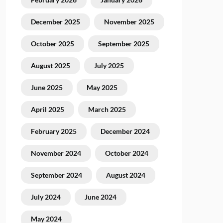
December 2025
November 2025
October 2025
September 2025
August 2025
July 2025
June 2025
May 2025
April 2025
March 2025
February 2025
December 2024
November 2024
October 2024
September 2024
August 2024
July 2024
June 2024
May 2024