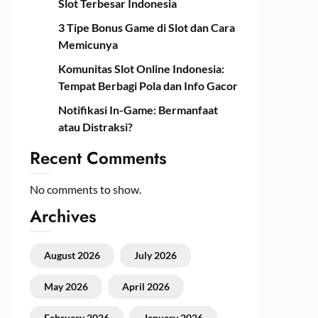
Slot Terbesar Indonesia
3 Tipe Bonus Game di Slot dan Cara
Memicunya
Komunitas Slot Online Indonesia:
Tempat Berbagi Pola dan Info Gacor
Notifikasi In-Game: Bermanfaat
atau Distraksi?
Recent Comments
No comments to show.
Archives
August 2026
July 2026
May 2026
April 2026
February 2026
January 2026