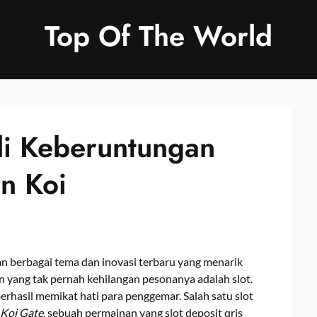
Top Of The World
li Keberuntungan
n Koi
n berbagai tema dan inovasi terbaru yang menarik
n yang tak pernah kehilangan pesonanya adalah slot.
berhasil memikat hati para penggemar. Salah satu slot
Koi Gate
, sebuah permainan yang
slot deposit qris