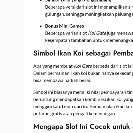
Beberapa versi dari slot ini menampilkan
gulungan, sehingga meningkatkan peluang
Bonus Mini Games
Beberapa varian slot
Koi Gate
juga menawa
kesempatan tambahan untuk memenangkan
Simbol Ikan Koi sebagai Pem
Apa yang membuat
Koi Gate
berbeda dari slot la
Dalam permainan, ikan koi bukan hanya sekedar 
bisa membawa hadiah besar.
Simbol ini biasanya memiliki nilai pembayaran tin
beruntung mendapatkan kombinasi ikan koi yang 
menggiurkan. Lebih dari itu, kemunculan ikan koi
putaran gratis atau pengali kemenangan.
Mengapa Slot Ini Cocok untuk