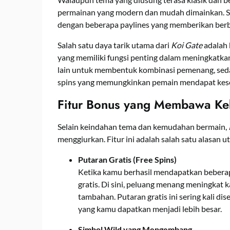
permainan yang modern dan mudah dimainkan. Slo
dengan beberapa paylines yang memberikan ber
Salah satu daya tarik utama dari
Koi Gate
adalah 
yang memiliki fungsi penting dalam meningkatk
lain untuk membentuk kombinasi pemenang, seda
spins yang memungkinkan pemain mendapat kes
Fitur Bonus yang Membawa Ke
Selain keindahan tema dan kemudahan bermain,
menggiurkan. Fitur ini adalah salah satu alasan 
Putaran Gratis (Free Spins)
Ketika kamu berhasil mendapatkan bebera
gratis. Di sini, peluang menang meningkat
tambahan. Putaran gratis ini sering kali 
yang kamu dapatkan menjadi lebih besar.
Simbol Wild yang Mengembang