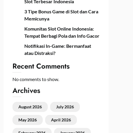
Slot Terbesar Indonesia
3 Tipe Bonus Game di Slot dan Cara
Memicunya
Komunitas Slot Online Indonesia:
Tempat Berbagi Pola dan Info Gacor
Notifikasi In-Game: Bermanfaat
atau Distraksi?
Recent Comments
No comments to show.
Archives
August 2026
July 2026
May 2026
April 2026
February 2026
January 2026