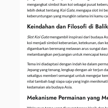
mengangkat simbol ikan koi sebagai pusat keber
lebih dekat tentang
Koi Gate
, mengapa slot ini 
keberuntungan yang mungkin selama ini kamu car
Keindahan dan Filosofi di Bali
Slot
Koi Gate
mengambil inspirasi dari budaya As
koi menjadi simbol keberanian, ketekunan, dan k
digambarkan berenang melawan arus sungai dan 
melambangkan perjuangan untuk mencapai kesu
Tema ini diadaptasi dengan indah ke dalam perm
Jepang yang tenang, lengkap dengan air terjun 
sekaligus memberi semangat untuk mengejar keme
nilai tambah bagi siapa saja yang ingin menikma
kedamaian ala budaya Asia.
Mekanisme Permainan yang Me
Walaupun tema yang diusung terasa klasik dan b