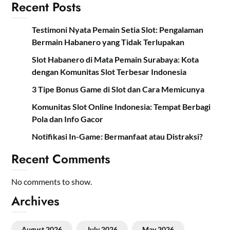
Recent Posts
Testimoni Nyata Pemain Setia Slot: Pengalaman
Bermain Habanero yang Tidak Terlupakan
Slot Habanero di Mata Pemain Surabaya: Kota
dengan Komunitas Slot Terbesar Indonesia
3 Tipe Bonus Game di Slot dan Cara Memicunya
Komunitas Slot Online Indonesia: Tempat Berbagi
Pola dan Info Gacor
Notifikasi In-Game: Bermanfaat atau Distraksi?
Recent Comments
No comments to show.
Archives
August 2026
July 2026
May 2026