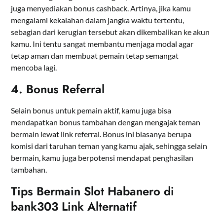
juga menyediakan bonus cashback. Artinya, jika kamu
mengalami kekalahan dalam jangka waktu tertentu,
sebagian dari kerugian tersebut akan dikembalikan ke akun
kamu. Ini tentu sangat membantu menjaga modal agar
tetap aman dan membuat pemain tetap semangat
mencoba lagi.
4. Bonus Referral
Selain bonus untuk pemain aktif, kamu juga bisa
mendapatkan bonus tambahan dengan mengajak teman
bermain lewat link referral. Bonus ini biasanya berupa
komisi dari taruhan teman yang kamu ajak, sehingga selain
bermain, kamu juga berpotensi mendapat penghasilan
tambahan.
Tips Bermain Slot Habanero di
bank303 Link Alternatif