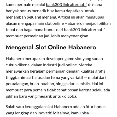
kamu bermain melalui
bank303 link alternatif
, di mana
banyak bonus menarik bisa kamu dapatkan untuk
menambah peluang menang. Artikel ini akan mengupas
alasan mengapa main slot online Habanero menjadi pilihan
tepat dan bagaimana bonus dari bank303 link alternatif
membuat permainan jadi lebih menyenangkan.
Mengenal Slot Online Habanero
Habanero merupakan developer game slot yang sudah
cukup dikenal dalam industri judi online. Mereka
menawarkan beragam permainan dengan kualitas grafis
tinggi, animasi halus, dan tema yang variatif — mulai dari
petualangan, buah-buahan, hingga dunia mistis. Hal ini
membuat para pemain tidak cepat bosan karena selalu ada
pilihan baru yang menarik untuk dicoba.
Salah satu keunggulan slot Habanero adalah fitur bonus
yang lengkap dan inovatif. Misalnya, kamu bisa