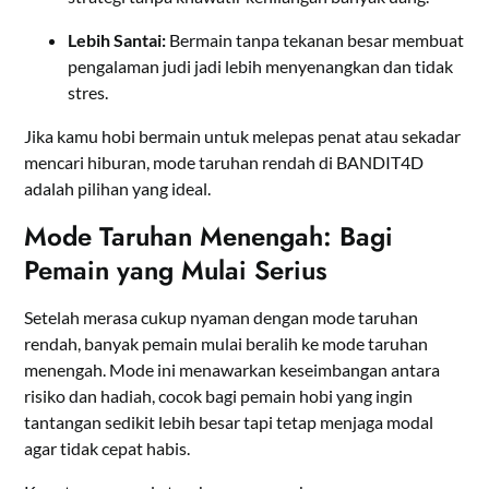
Lebih Santai:
Bermain tanpa tekanan besar membuat
pengalaman judi jadi lebih menyenangkan dan tidak
stres.
Jika kamu hobi bermain untuk melepas penat atau sekadar
mencari hiburan, mode taruhan rendah di BANDIT4D
adalah pilihan yang ideal.
Mode Taruhan Menengah: Bagi
Pemain yang Mulai Serius
Setelah merasa cukup nyaman dengan mode taruhan
rendah, banyak pemain mulai beralih ke mode taruhan
menengah. Mode ini menawarkan keseimbangan antara
risiko dan hadiah, cocok bagi pemain hobi yang ingin
tantangan sedikit lebih besar tapi tetap menjaga modal
agar tidak cepat habis.