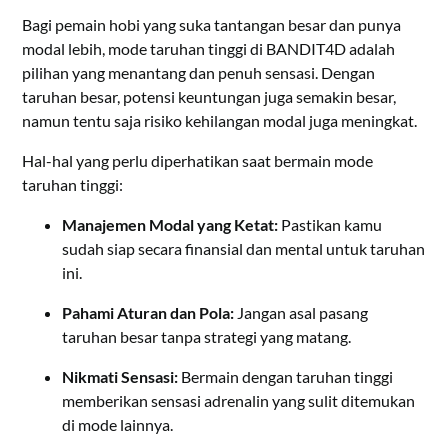
Bagi pemain hobi yang suka tantangan besar dan punya
modal lebih, mode taruhan tinggi di BANDIT4D adalah
pilihan yang menantang dan penuh sensasi. Dengan
taruhan besar, potensi keuntungan juga semakin besar,
namun tentu saja risiko kehilangan modal juga meningkat.
Hal-hal yang perlu diperhatikan saat bermain mode
taruhan tinggi:
Manajemen Modal yang Ketat:
Pastikan kamu
sudah siap secara finansial dan mental untuk taruhan
ini.
Pahami Aturan dan Pola:
Jangan asal pasang
taruhan besar tanpa strategi yang matang.
Nikmati Sensasi:
Bermain dengan taruhan tinggi
memberikan sensasi adrenalin yang sulit ditemukan
di mode lainnya.