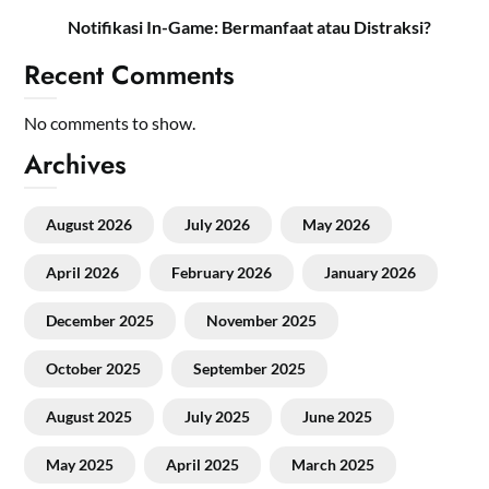
Notifikasi In-Game: Bermanfaat atau Distraksi?
Recent Comments
No comments to show.
Archives
August 2026
July 2026
May 2026
April 2026
February 2026
January 2026
December 2025
November 2025
October 2025
September 2025
August 2025
July 2025
June 2025
May 2025
April 2025
March 2025