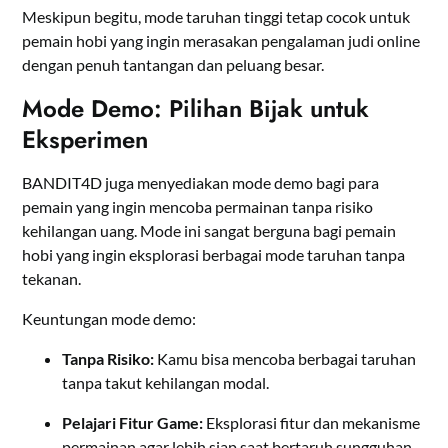
Meskipun begitu, mode taruhan tinggi tetap cocok untuk
pemain hobi yang ingin merasakan pengalaman judi online
dengan penuh tantangan dan peluang besar.
Mode Demo: Pilihan Bijak untuk
Eksperimen
BANDIT4D juga menyediakan mode demo bagi para
pemain yang ingin mencoba permainan tanpa risiko
kehilangan uang. Mode ini sangat berguna bagi pemain
hobi yang ingin eksplorasi berbagai mode taruhan tanpa
tekanan.
Keuntungan mode demo:
Tanpa Risiko:
Kamu bisa mencoba berbagai taruhan
tanpa takut kehilangan modal.
Pelajari Fitur Game:
Eksplorasi fitur dan mekanisme
permainan agar lebih siap saat bertaruh sungguhan.