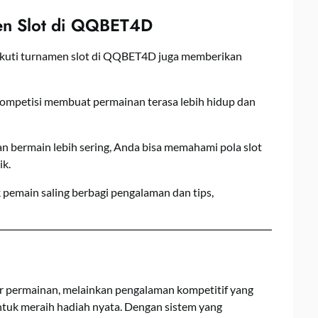
en Slot di QQBET4D
ikuti turnamen slot di QQBET4D juga memberikan
ompetisi membuat permainan terasa lebih hidup dan
n bermain lebih sering, Anda bisa memahami pola slot
ik.
pemain saling berbagi pengalaman dan tips,
 permainan, melainkan pengalaman kompetitif yang
tuk meraih hadiah nyata. Dengan sistem yang