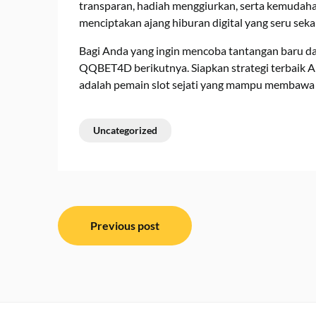
transparan, hadiah menggiurkan, serta kemudaha
menciptakan ajang hiburan digital yang seru sek
Bagi Anda yang ingin mencoba tantangan baru da
QQBET4D berikutnya. Siapkan strategi terbaik A
adalah pemain slot sejati yang mampu membawa
Uncategorized
Post
Previous post
navigation