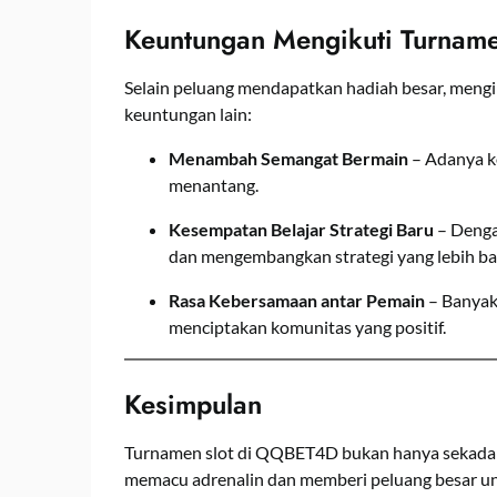
Keuntungan Mengikuti Turnam
Selain peluang mendapatkan hadiah besar, meng
keuntungan lain:
Menambah Semangat Bermain
– Adanya k
menantang.
Kesempatan Belajar Strategi Baru
– Denga
dan mengembangkan strategi yang lebih ba
Rasa Kebersamaan antar Pemain
– Banyak 
menciptakan komunitas yang positif.
Kesimpulan
Turnamen slot di QQBET4D bukan hanya sekadar
memacu adrenalin dan memberi peluang besar un