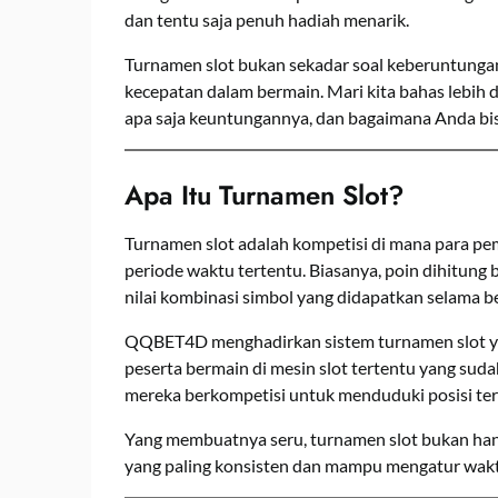
dan tentu saja penuh hadiah menarik.
Turnamen slot bukan sekadar soal keberuntungan, 
kecepatan dalam bermain. Mari kita bahas lebih
apa saja keuntungannya, dan bagaimana Anda bis
Apa Itu Turnamen Slot?
Turnamen slot adalah kompetisi di mana para pe
periode waktu tertentu. Biasanya, poin dihitung
nilai kombinasi simbol yang didapatkan selama b
QQBET4D menghadirkan sistem turnamen slot ya
peserta bermain di mesin slot tertentu yang suda
mereka berkompetisi untuk menduduki posisi tera
Yang membuatnya seru, turnamen slot bukan hanya
yang paling konsisten dan mampu mengatur wakt