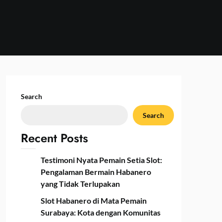
Search
Search
Recent Posts
Testimoni Nyata Pemain Setia Slot:
Pengalaman Bermain Habanero
yang Tidak Terlupakan
Slot Habanero di Mata Pemain
Surabaya: Kota dengan Komunitas