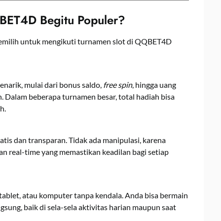
BET4D Begitu Populer?
milih untuk mengikuti turnamen slot di QQBET4D
rik, mulai dari bonus saldo,
free spin
, hingga uang
n. Dalam beberapa turnamen besar, total hadiah bisa
h.
tis dan transparan. Tidak ada manipulasi, karena
real-time yang memastikan keadilan bagi setiap
 tablet, atau komputer tanpa kendala. Anda bisa bermain
sung, baik di sela-sela aktivitas harian maupun saat