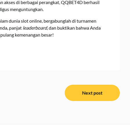
n akses di berbagai perangkat, QQBET4D berhasil
aligus menguntungkan.
lam dunia slot online, bergabunglah di turnamen
nda, panjat
leaderboard
, dan buktikan bahwa Anda
 pulang kemenangan besar!
Next post