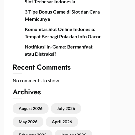
Slot Terbesar Indonesia
3 Tipe Bonus Game di Slot dan Cara
Memicunya
Komunitas Slot Online Indonesia:
Tempat Berbagi Pola dan Info Gacor
Notifikasi In-Game: Bermanfaat
atau Distraksi?
Recent Comments
No comments to show.
Archives
August 2026
July 2026
May 2026
April 2026
February 2026
January 2026