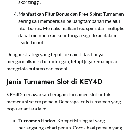
skor tinggi.
Manfaatkan Fitur Bonus dan Free Spins
: Turnamen
sering kali memberikan peluang tambahan melalui
fitur bonus. Memaksimalkan free spins dan multiplier
dapat memberikan keuntungan signifikan dalam
leaderboard.
Dengan strategi yang tepat, pemain tidak hanya
mengandalkan keberuntungan, tetapi juga kemampuan
mengelola putaran dan modal.
Jenis Turnamen Slot di KEY4D
KEY4D menawarkan beragam turnamen slot untuk
memenuhi selera pemain. Beberapa jenis turnamen yang
populer antara lain:
Turnamen Harian
: Kompetisi singkat yang
berlangsung sehari penuh. Cocok bagi pemain yang