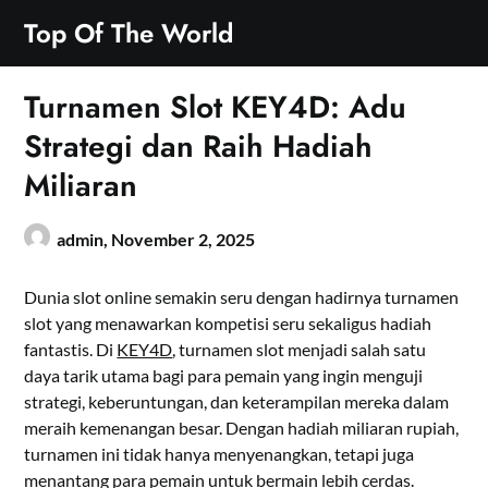
Skip
Top Of The World
to
content
Turnamen Slot KEY4D: Adu
Strategi dan Raih Hadiah
Miliaran
admin,
November 2, 2025
Dunia slot online semakin seru dengan hadirnya turnamen
slot yang menawarkan kompetisi seru sekaligus hadiah
fantastis. Di
KEY4D
, turnamen slot menjadi salah satu
daya tarik utama bagi para pemain yang ingin menguji
strategi, keberuntungan, dan keterampilan mereka dalam
meraih kemenangan besar. Dengan hadiah miliaran rupiah,
turnamen ini tidak hanya menyenangkan, tetapi juga
menantang para pemain untuk bermain lebih cerdas.